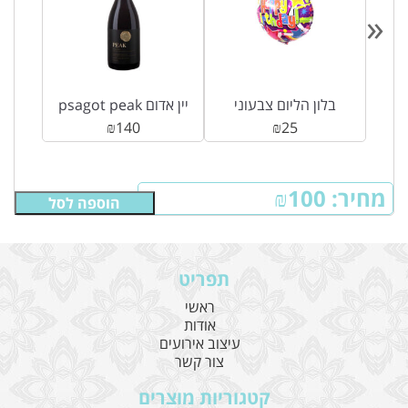
«
ים
בלון הליום צבעוני
psagot peak יין אדום
₪
140
₪
25
מחיר:
100
₪
הוספה לסל
תפריט
ראשי
אודות
עיצוב אירועים
צור קשר
קטגוריות מוצרים